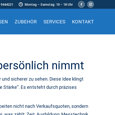
 9444221
Montag – Samstag: 10 – 18 Uhr
Facebook
Instagram
page
page
opens
opens
SEN
ZUBEHÖR
SERVICES
KONTAKT
in
in
new
new
window
window
 persönlich nimmt
r und sicherer zu sehen. Diese Idee klingt
ge Stärke“. Es entsteht durch präzises
arbeiten nicht nach Verkaufsquoten, sondern
s, was zählt: Zeit, Ausbildung, Messtechnik