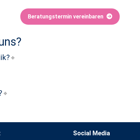
Beratungstermin vereinbaren
 uns?
ik?
?
t
Social Media