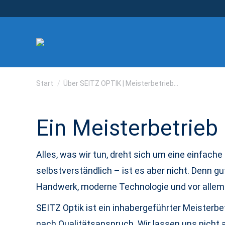
Sie befinden sich hier:
Start
Über SEITZ OPTIK | Meisterbetrieb…
Ein Meisterbetrieb
Alles, was wir tun, dreht sich um eine einfache
selbstverständlich – ist es aber nicht. Denn g
Handwerk, moderne Technologie und vor allem
SEITZ Optik ist ein inhabergeführter Meisterbe
nach Qualitätsanspruch. Wir lassen uns nicht a